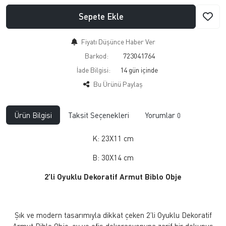
Sepete Ekle
Fiyatı Düşünce Haber Ver
Barkod:
723041764
İade Bilgisi:
Bu Ürünü Paylaş
Ürün Bilgisi
Taksit Seçenekleri
Yorumlar
0
K: 23X11 cm
B: 30X14 cm
2’li Oyuklu Dekoratif Armut Biblo Obje
Şık ve modern tasarımıyla dikkat çeken 2’li Oyuklu Dekoratif
Armut Biblo Obje, ev ve ofis dekorasyonuna zarif bir dokunuş