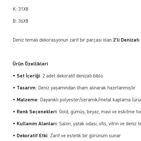
K: 31X8
B: 36X8
Deniz temalı dekorasyonun zarif bir parçası olan
2’li Denizat
Ürün Özellikleri
•
Set İçeriği
: 2 adet dekoratif denizatı biblo
•
Tasarım
: Deniz yaşamından ilham alınarak hazırlanmıştır
•
Malzeme
: Dayanıklı polyester/seramik/metal kaplama (ürün
•
Renk Seçenekleri
: Gold, gümüş, beyaz, mavi ve eskitme t
•
Kullanım Alanları
: Salon, yatak odası, ofis, vitrin ve deniz
•
Dekoratif Etki
: Zarif ve estetik bir görünüm sunar