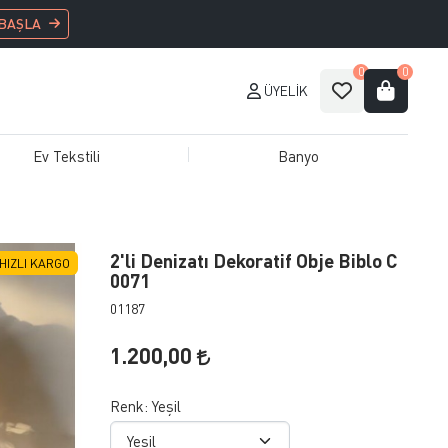
 BAŞLA
0
0
ÜYELIK
Ev Tekstili
Banyo
2'li Denizatı Dekoratif Obje Biblo C
HIZLI KARGO
0071
01187
1.200,00
Renk:
Yeşil