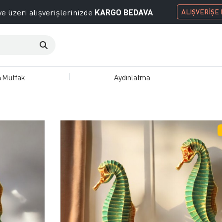
KARGO BEDAVA
e üzeri alışverişlerinizde
ALIŞVERİŞE
&Mutfak
Aydınlatma