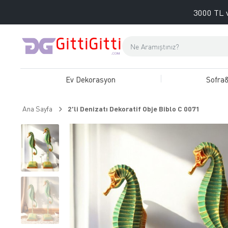
3000 TL v
Ev Dekorasyon
Sofra
Ana Sayfa
2'li Denizatı Dekoratif Obje Biblo C 0071