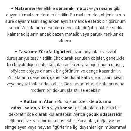
•
Malzeme:
Genellikle
seramik
,
metal
veya
reçine
gibi
dayanıklı malzemelerden üretilir. Bu malzemeler, objenin uzun
süre dayanmasını sağlarken aynı zamanda estetik bir görünüm
sunar. Zürafaların desenleri genellikle doğal renklere sadık
kalınarak işlenir, ancak bazen metalik veya parlak renkler de
eklenir.
•
Tasarım:
Zürafa figürleri
, uzun boyunları ve zarif
duruşlarıyla tasvir edilir. Çift olarak sunulan objeler, genellikle
biri büyük diğeri daha küçük olan iki zürafa figüründen oluşur,
böylece objeye dinamik bir görünüm ve denge kazandırılır.
Zürafaların desenleri, genellikle doğal kahverengi, sarı, siyah
veya beyaz tonlarında olabilir. Bazı tasarımlar, zürafaları daha
modern bir dokunuşla stilize edebilir.
•
Kullanım Alanı:
Bu objeler, özellikle
oturma
odası
,
salon
,
vitrin
veya
konsol
gibi alanlarda harika bir
dekoratif öğe olarak kullanılabilir. Ayrıca
çocuk odaları
için
eğlenceli ve zarif bir dokunuş ekler. Zürafalar, doğal yaşamı
simgeleyen veya hayvan figürlerine ilgi duyanlar için mükemmel