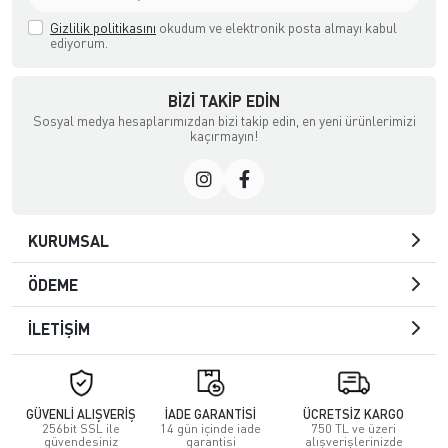
Gizlilik politikasını
okudum ve elektronik posta almayı kabul
ediyorum.
BIZI TAKIP EDIN
Sosyal medya hesaplarımızdan bizi takip edin, en yeni ürünlerimizi
kaçırmayın!
KURUMSAL
ÖDEME
İLETİŞİM
GÜVENLİ ALIŞVERİŞ
İADE GARANTİSİ
ÜCRETSİZ KARGO
256bit SSL ile
14 gün içinde iade
750 TL ve üzeri
güvendesiniz
garantisi
alışverişlerinizde