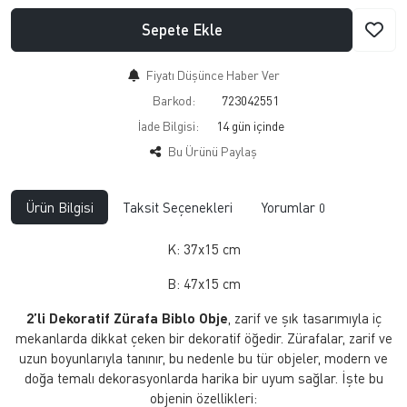
Sepete Ekle
Fiyatı Düşünce Haber Ver
Barkod:
723042551
İade Bilgisi:
Bu Ürünü Paylaş
Ürün Bilgisi
Taksit Seçenekleri
Yorumlar
0
K: 37x15 cm
B: 47x15 cm
2’li Dekoratif Zürafa Biblo Obje
, zarif ve şık tasarımıyla iç
mekanlarda dikkat çeken bir dekoratif öğedir. Zürafalar, zarif ve
uzun boyunlarıyla tanınır, bu nedenle bu tür objeler, modern ve
doğa temalı dekorasyonlarda harika bir uyum sağlar. İşte bu
objenin özellikleri: